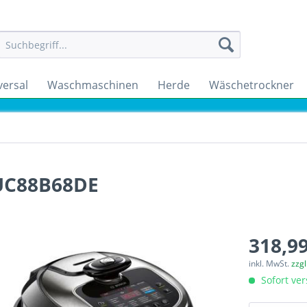
versal
Waschmaschinen
Herde
Wäschetrockner
UC88B68DE
318,99
inkl. MwSt.
zzg
Sofort ver