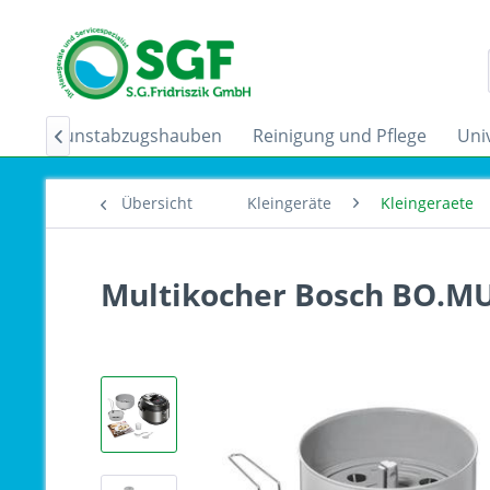
der
Dunstabzugshauben
Reinigung und Pflege
Uni

Übersicht
Kleingeräte
Kleingeraete
Multikocher Bosch BO.M