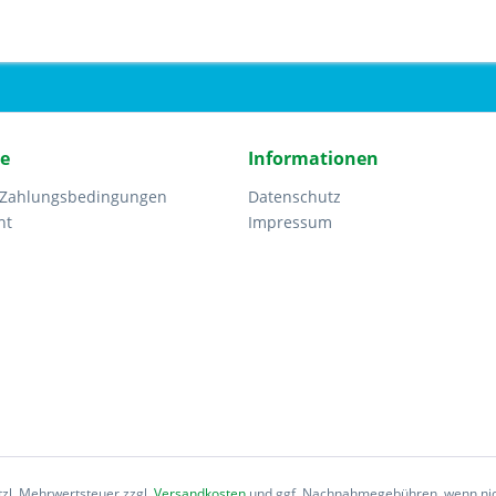
ce
Informationen
 Zahlungsbedingungen
Datenschutz
ht
Impressum
etzl. Mehrwertsteuer zzgl.
Versandkosten
und ggf. Nachnahmegebühren, wenn nic