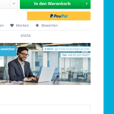
In den
Warenkorb
hen
Merken
Bewerten
65656