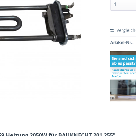
Vergleic
Artikel-Nr.:
69 Heizung 2050W für BAUKNECHT 201.255"