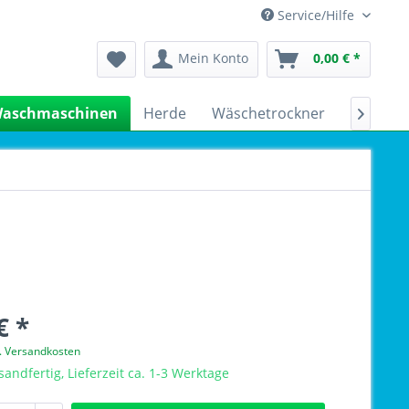
Service/Hilfe
Mein Konto
0,00 € *
aschmaschinen
Herde
Wäschetrockner
Kühlsch

€ *
l. Versandkosten
sandfertig, Lieferzeit ca. 1-3 Werktage