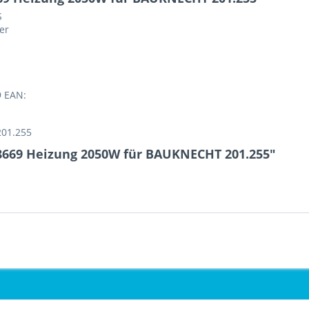
S
er
9 EAN:
01.255
8669 Heizung 2050W für BAUKNECHT 201.255"