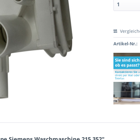
Vergleic
Artikel-Nr.:
pe Siemens Waschmaschine 215.352"