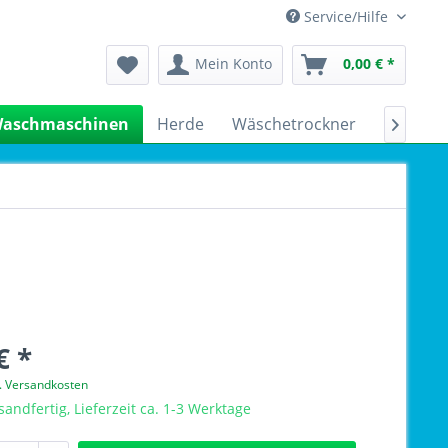
Service/Hilfe
Mein Konto
0,00 € *
aschmaschinen
Herde
Wäschetrockner
Kühlsch

€ *
l. Versandkosten
sandfertig, Lieferzeit ca. 1-3 Werktage