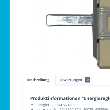
Beschreibung
Bewertungen
0
Produktinformationen "Energieregl
Energieregler50.55021.105
von Miele Nr.: 6742920 EAN: 4002514385594