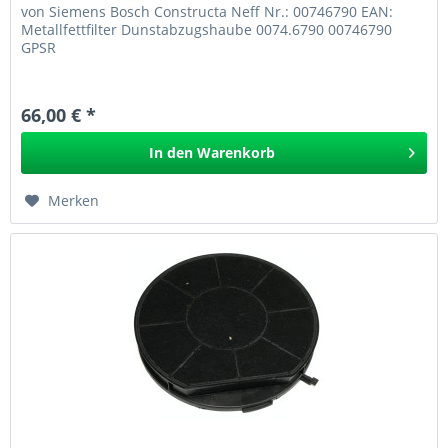
von Siemens Bosch Constructa Neff Nr.: 00746790 EAN:
Metallfettfilter Dunstabzugshaube 0074.6790 00746790
GPSR
66,00 € *
In den
Warenkorb
Merken