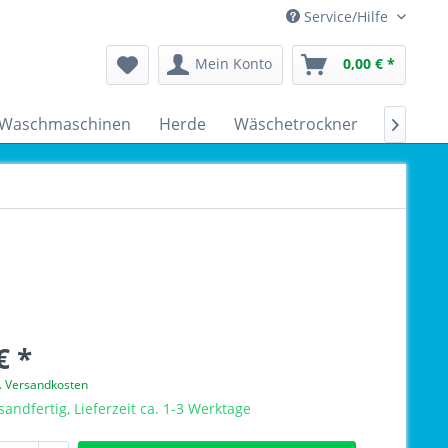
Service/Hilfe
Mein Konto
0,00 € *
Waschmaschinen
Herde
Wäschetrockner
Kühlsch

€ *
l. Versandkosten
sandfertig, Lieferzeit ca. 1-3 Werktage