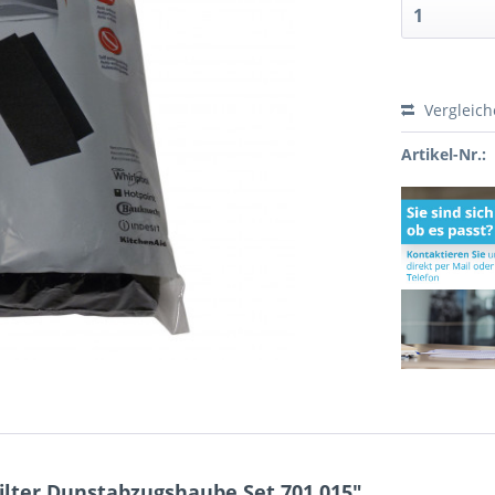
Vergleic
Artikel-Nr.:
ilter Dunstabzugshaube Set 701.015"