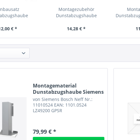
inbausatz
Montagezubehör
Monta
tabzugshaube
Dunstabzugshaube
Dunstabzug
0016 12010016
Einbausatz...
12,00 € *
14,28 € *
11
Montagematerial
Dunstabzugshaube Siemens
Bosch...
von Siemens Bosch Neff Nr.:
11010524 EAN: 1101.0524
LZ49200 GPSR
79,99 € *