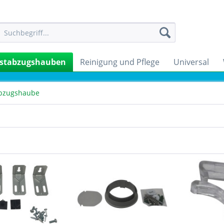
stabzugshauben
Reinigung und Pflege
Universal
bzugshaube