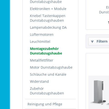
Dunstabzugshaube
E
Elektroniken + Module
Duns
Knebel Tastenkappen
1201.
Dunstabzugshauben
Lampenabdeckung DA
Lüftermotoren
Filtern
Leuchtmittel
Montagezubehör
Dunstabzugshaube
Metallfettfilter
Motor Dunstabzugshaube
Schläuche und Kanäle
Widerstand
Zubehör
Dunstabzugshauben
Reinigung und Pflege