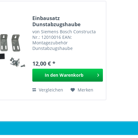
Einbausatz
Dunstabzugshaube
1201.0016 12010016
von Siemens Bosch Constructa
Nr.: 12010016 EAN:
Montagezubehör
Dunstabzugshaube
12,00 € *
In den
Warenkorb
Vergleichen
Merken