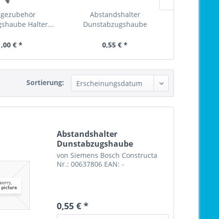
gezubehör
Abstandshalter
Montag
shaube Halter...
Dunstabzugshaube
Dunstabzugs
Bo
,00 € *
0,55 € *
79,
Sortierung:
Abstandshalter
Dunstabzugshaube
von Siemens Bosch Constructa
Nr.: 00637806 EAN: -
0,55 € *