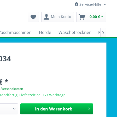
Service/Hilfe
Mein Konto
0,00 € *
aschmaschinen
Herde
Wäschetrockner
Kühlschr

034
€ *
l. Versandkosten
sandfertig, Lieferzeit ca. 1-3 Werktage
In den
Warenkorb