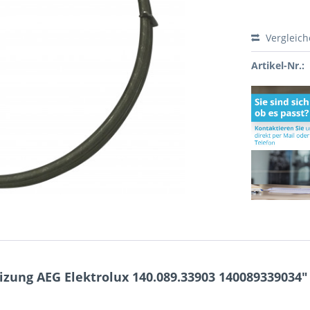
Vergleic
Artikel-Nr.:
zung AEG Elektrolux 140.089.33903 140089339034"