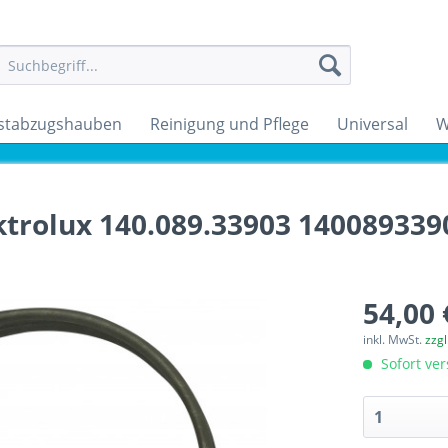
stabzugshauben
Reinigung und Pflege
Universal
W
ktrolux 140.089.33903 140089339
54,00 
inkl. MwSt.
zzg
Sofort ver