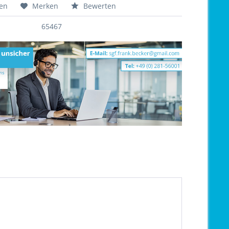
hen
Merken
Bewerten
65467