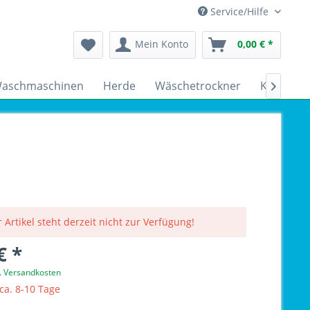
Service/Hilfe
Mein Konto
0,00 € *
aschmaschinen
Herde
Wäschetrockner
Kühlschr

 Artikel steht derzeit nicht zur Verfügung!
€ *
l. Versandkosten
 ca. 8-10 Tage