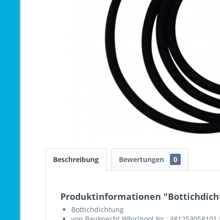
Beschreibung
Bewertungen
0
Produktinformationen "Bottichdich
Bottichdichtung
von Bauknecht Whirlpool Nr.: 481253058101