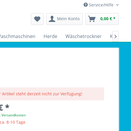
Service/Hilfe
Mein Konto
0,00 € *
aschmaschinen
Herde
Wäschetrockner
Kühlschr

 Artikel steht derzeit nicht zur Verfügung!
€ *
l. Versandkosten
 ca. 8-10 Tage