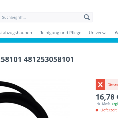
stabzugshauben
Reinigung und Pflege
Universal
W
0.58101 481253058101
Dieser
16,78 
inkl. MwSt.
zzg
Lieferzeit