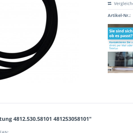
Vergleic
Artikel-Nr.:
tung 4812.530.58101 481253058101"
 EAN: