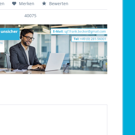
hen
Merken
Bewerten
40075