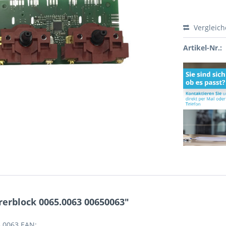
Vergleic
Artikel-Nr.:
erblock 0065.0063 00650063"
5.0063 EAN: