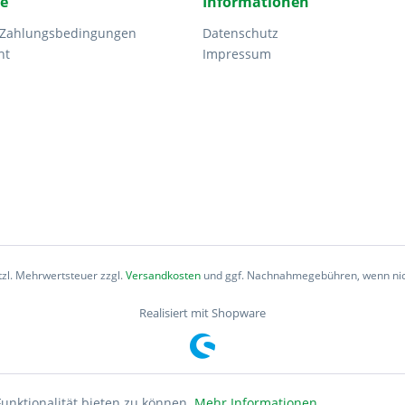
ce
Informationen
 Zahlungsbedingungen
Datenschutz
ht
Impressum
etzl. Mehrwertsteuer zzgl.
Versandkosten
und ggf. Nachnahmegebühren, wenn nic
Realisiert mit Shopware
unktionalität bieten zu können.
Mehr Informationen