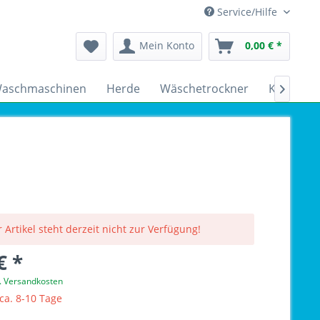
Service/Hilfe
Mein Konto
0,00 € *
aschmaschinen
Herde
Wäschetrockner
Kühlschr

 Artikel steht derzeit nicht zur Verfügung!
€ *
l. Versandkosten
 ca. 8-10 Tage