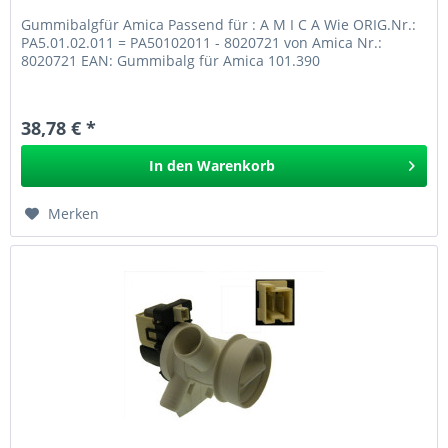
Gummibalgfür Amica Passend für : A M I C A Wie ORIG.Nr.:
PA5.01.02.011 = PA50102011 - 8020721 von Amica Nr.:
8020721 EAN: Gummibalg für Amica 101.390
38,78 € *
In den
Warenkorb
Merken