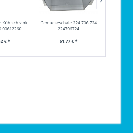
ür Kühlschrank
Gemueseschale 224.706.724
Anlaufrelais
0 00612260
224706724
69
52 € *
51,77 € *
36