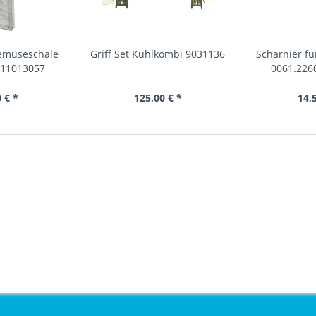
Gemüseschale
Griff Set Kühlkombi 9031136
Scharnier f
 11013057
0061.226
 € *
125,00 € *
14,