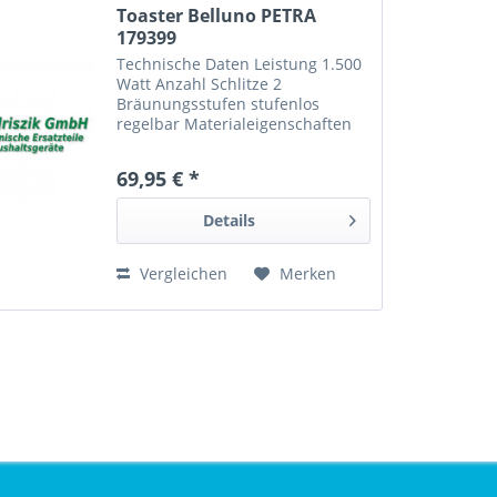
Toaster Belluno PETRA
179399
Technische Daten Leistung 1.500
Watt Anzahl Schlitze 2
Bräunungsstufen stufenlos
regelbar Materialeigenschaften
herausnehmbare Teile
Gehäusematerial Edelstahl von
69,95 € *
Petra Nr.: 179399 EAN:
Produkttypen Langschlitztoaster,
Details
4-Scheiben-Toaster...
Vergleichen
Merken