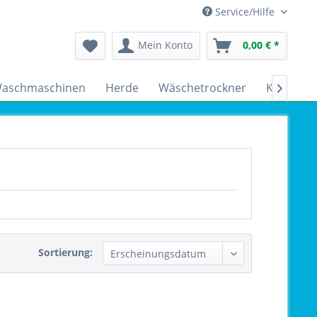
Service/Hilfe
Mein Konto
0,00 € *
aschmaschinen
Herde
Wäschetrockner
Kühlschr

Sortierung: