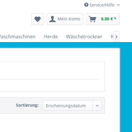
Service/Hilfe
Mein Konto
0,00 € *
aschmaschinen
Herde
Wäschetrockner
Kühlschr

Sortierung: