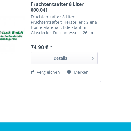
Fruchtentsafter 8 Liter
600.041
Fruchtentsafter 8 Liter
Fruchtentsafter: Hersteller : Siena
Home Material : Edelstahl m.
Glasdeckel Durchmesser : 26 cm
Fassungsverm.: 8 Liter Wie Orig-
Nr. : von Siena Home Nr.: EAN:
74,90 € *
Fruchtentsafter 8 Liter 600.041
Details
Vergleichen
Merken