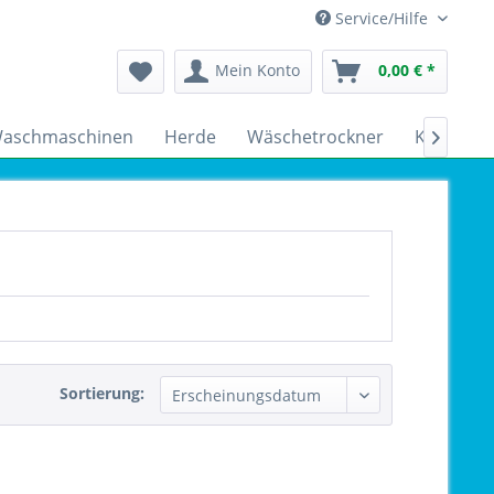
Service/Hilfe
Mein Konto
0,00 € *
aschmaschinen
Herde
Wäschetrockner
Kühlschr

Sortierung: