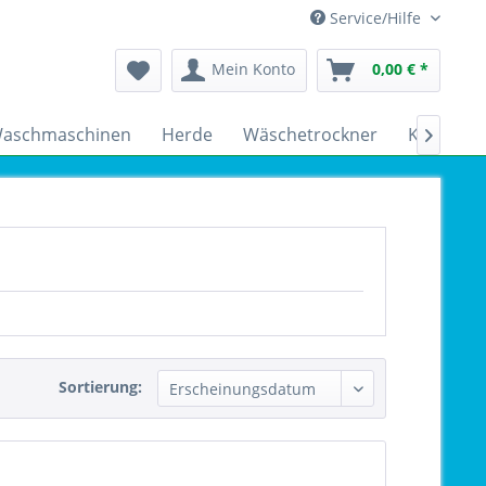
Service/Hilfe
Mein Konto
0,00 € *
aschmaschinen
Herde
Wäschetrockner
Kühlschr

Sortierung: