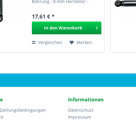
Bohrung : 8 mm Hersteller :
SUSPA Typ : rd 12 Wie ORIG.NR.:
Bezeichnung: DZ 120 von Suspa
17,61 € *
Nr.: EAN: Stossdämpfer 8 mm
SUSPA 306.080 GPSR
In den
Warenkorb
Vergleichen
Merken
ce
Informationen
 Zahlungsbedingungen
Datenschutz
ht
Impressum