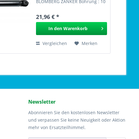
BLOMBERG ZANKER Bohrung : 10
mm Hersteller : SUSPA Typ : RD
12-2-280-185-140-140N- Wie
21,96 € *
ORIG.Nr.: von Suspa Nr.: EAN:
Stossdämpfer 10 mm SUSPA
In den
Warenkorb
306.008
Vergleichen
Merken
Newsletter
Abonnieren Sie den kostenlosen Newsletter
und verpassen Sie keine Neuigkeit oder Aktion
mehr von Ersatzteilhimmel.