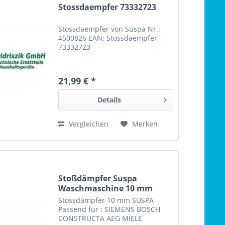
Stossdaempfer 73332723
Stossdaempfer von Suspa Nr.:
4500826 EAN: Stossdaempfer
73332723
21,99 € *
Details
Vergleichen
Merken
Stoßdämpfer Suspa
Waschmaschine 10 mm
306.008
Stossdämpfer 10 mm SUSPA
Passend für : SIEMENS BOSCH
CONSTRUCTA AEG MIELE