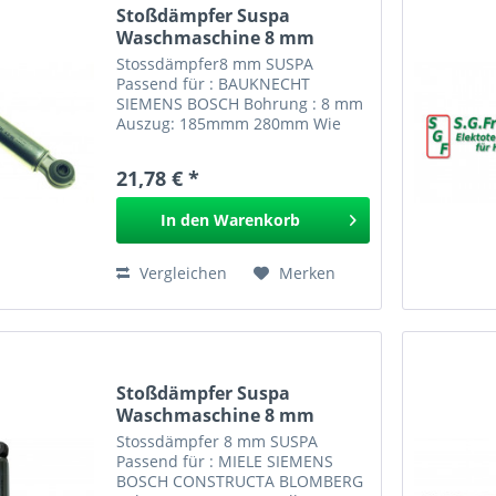
Stoßdämpfer Suspa
Waschmaschine 8 mm
306.087
Stossdämpfer8 mm SUSPA
Passend für : BAUKNECHT
SIEMENS BOSCH Bohrung : 8 mm
Auszug: 185mmm 280mm Wie
ORIG.Nr.: von Suspa Nr.: EAN:
Stossdämpfer 8 mm SUSPA
21,78 € *
306.087
In den
Warenkorb
Vergleichen
Merken
Stoßdämpfer Suspa
Waschmaschine 8 mm
306.080
Stossdämpfer 8 mm SUSPA
Passend für : MIELE SIEMENS
BOSCH CONSTRUCTA BLOMBERG