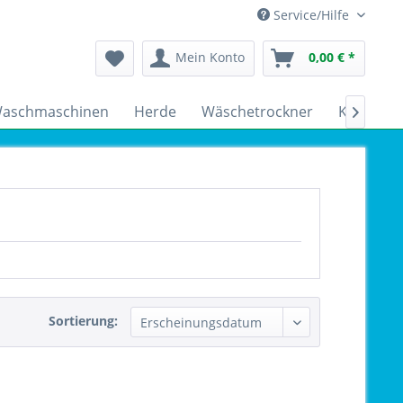
Service/Hilfe
Mein Konto
0,00 € *
aschmaschinen
Herde
Wäschetrockner
Kühlschr

Sortierung: