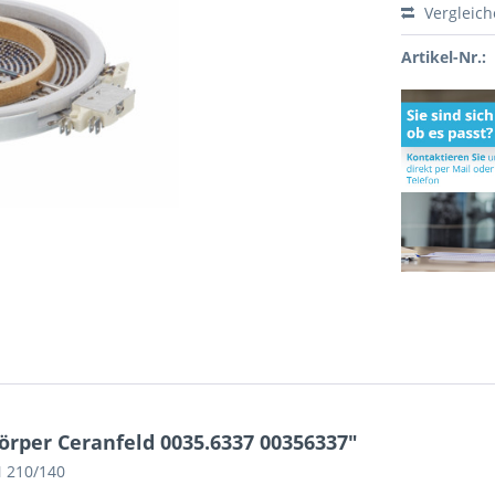
Vergleic
Artikel-Nr.:
rper Ceranfeld 0035.6337 00356337"
 210/140