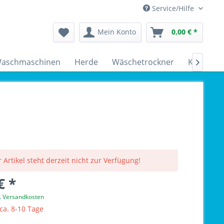
Service/Hilfe
Mein Konto
0,00 € *
aschmaschinen
Herde
Wäschetrockner
Kühlschr

 Artikel steht derzeit nicht zur Verfügung!
€ *
l. Versandkosten
 ca. 8-10 Tage