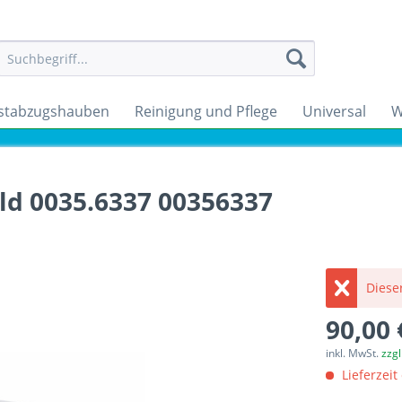
stabzugshauben
Reinigung und Pflege
Universal
W
ld 0035.6337 00356337
Dieser
90,00 
inkl. MwSt.
zzg
Lieferzeit