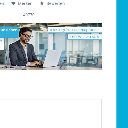
hen
Merken
Bewerten
40770