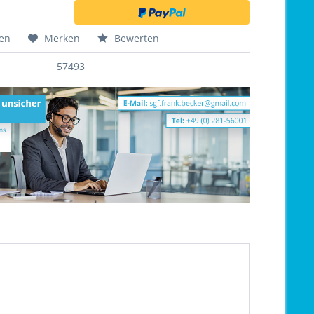
hen
Merken
Bewerten
57493