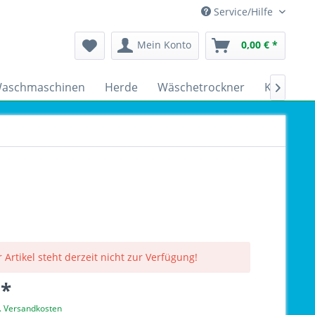
Service/Hilfe
Mein Konto
0,00 € *
aschmaschinen
Herde
Wäschetrockner
Kühlschr

 Artikel steht derzeit nicht zur Verfügung!
 *
l. Versandkosten