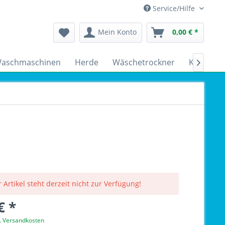
Service/Hilfe
Mein Konto
0,00 € *
aschmaschinen
Herde
Wäschetrockner
Kühlschr

 Artikel steht derzeit nicht zur Verfügung!
€ *
l. Versandkosten