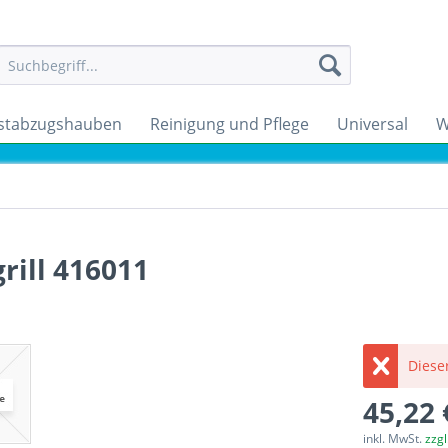
stabzugshauben
Reinigung und Pflege
Universal
W
rill 416011
Dieser
45,22 
inkl. MwSt.
zzg