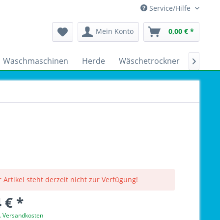
Service/Hilfe
Mein Konto
0,00 € *
Waschmaschinen
Herde
Wäschetrockner
Kühlsc

 Artikel steht derzeit nicht zur Verfügung!
 € *
l. Versandkosten