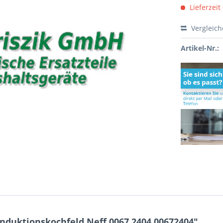
Lieferzeit
Vergleic
Artikel-Nr.:
nduktionskochfeld Neff 0067.2404 00672404"