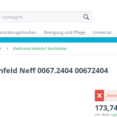
unstabzugshauben
Reinigung und Pflege
Universal
r
Elektronik Module f Kochfelder
hfeld Neff 0067.2404 00672404
Dieser
173,74
inkl. MwSt.
zzg