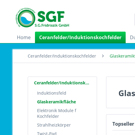
Home
Ceranfelder/Induktionskochfelder
D
Ceranfelder/Induktionskochfelder
Glaskeramik
Ceranfelder/Induktionskochfelder
Gla
Induktionsfeld
Glaskeramikfläche
Elektronik Module f
Kochfelder
Topseller
Strahlheizkörper
Twist-Pad