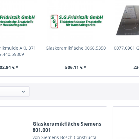
mikmulde AKL 371
Glaskeramikfläche 0068.5350
0077.0901 G
9.440.59809
02,84 € *
506,11 € *
23
Glaskeramikfläche Siemens
801.001
von Siemens Bosch Constructa