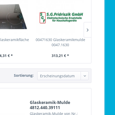
laskeramikfläche
00471630 Glaskeramikmulde
Glaskeramikf
0047.1630
4,31 € *
313,21 € *
377,
Sortierung:
Glaskeramik-Mulde
4812.440.39111
Glaskeramik-Mulde von Nr.: