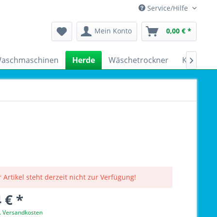
Service/Hilfe
Mein Konto
0,00 € *
aschmaschinen
Herde
Wäschetrockner
Kühlschr

 Artikel steht derzeit nicht zur Verfügung!
 € *
l. Versandkosten