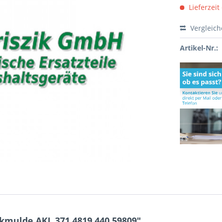
Lieferzeit
Vergleic
Artikel-Nr.:
mulde AKL 371 4819.440.59809"