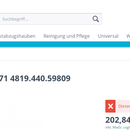
stabzugshauben
Reinigung und Pflege
Universal
W
1 4819.440.59809
Dieser
202,84
inkl. MwSt.
zzg