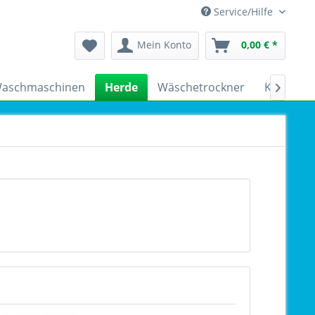
Service/Hilfe
Mein Konto
0,00 € *
aschmaschinen
Herde
Wäschetrockner
Kühlschr
