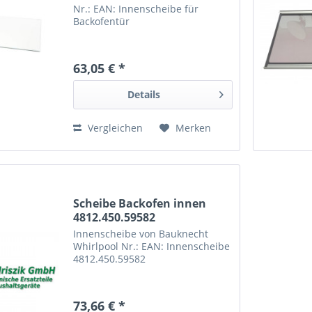
Nr.: EAN: Innenscheibe für
Backofentür
63,05 € *
Details
Vergleichen
Merken
Scheibe Backofen innen
4812.450.59582
481245059582
Innenscheibe von Bauknecht
Whirlpool Nr.: EAN: Innenscheibe
4812.450.59582
73,66 € *