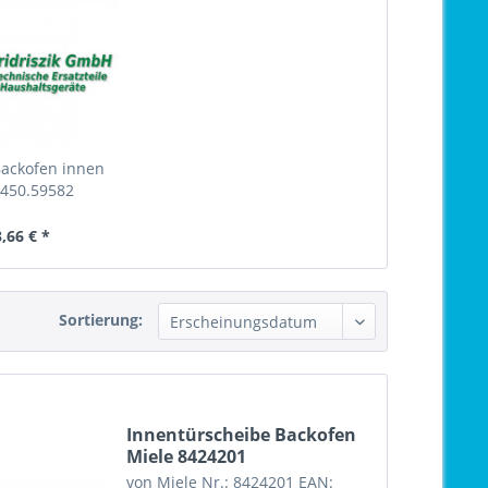
Backofen innen
.450.59582
45059582
,66 € *
Sortierung:
Innentürscheibe Backofen
Miele 8424201
von Miele Nr.: 8424201 EAN: