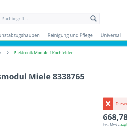
unstabzugshauben
Reinigung und Pflege
Universal
r
Elektronik Module f Kochfelder
smodul Miele 8338765
Dieser
668,78
inkl. MwSt.
zzg