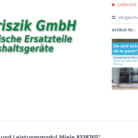
Lieferzeit
Vergleic
Artikel-Nr.:
 und Leistungsmodul Miele 8338765"