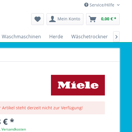
Service/Hilfe
Mein Konto
0,00 € *
Waschmaschinen
Herde
Wäschetrockner
Kühlsc

 Artikel steht derzeit nicht zur Verfügung!
 € *
l. Versandkosten