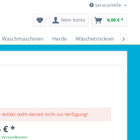
Service/Hilfe
Mein Konto
0,00 € *
Waschmaschinen
Herde
Wäschetrockner
Kühlsc

 Artikel steht derzeit nicht zur Verfügung!
 € *
l. Versandkosten