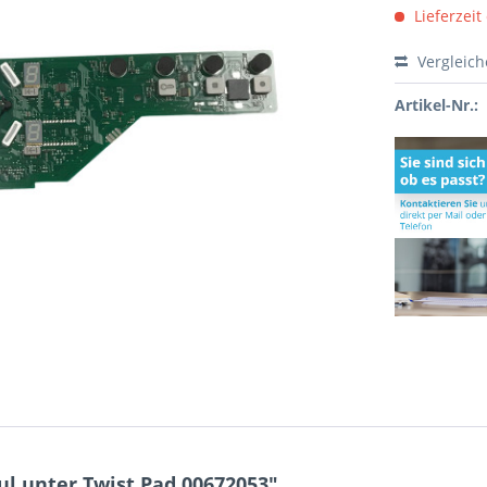
Lieferzeit
Vergleic
Artikel-Nr.:
 unter Twist Pad 00672053"