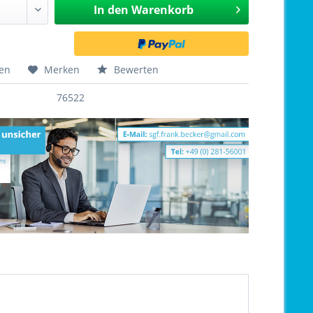
In den
Warenkorb
hen
Merken
Bewerten
76522