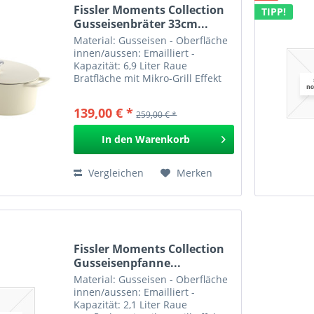
Fissler Moments Collection
TIPP!
Gusseisenbräter 33cm...
Material: Gusseisen - Oberfläche
innen/aussen: Emailliert -
Kapazität: 6,9 Liter Raue
Bratfläche mit Mikro-Grill Effekt
Hervorragende Wärmeverteilung
und -speicherung für
139,00 € *
259,00 € *
energiesparendes Kochen
Hergestellt ohne PFAS/PTFE, mit...
In den
Warenkorb
Vergleichen
Merken
Fissler Moments Collection
Gusseisenpfanne...
Material: Gusseisen - Oberfläche
innen/aussen: Emailliert -
Kapazität: 2,1 Liter Raue