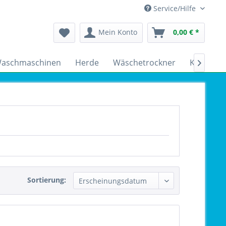
Service/Hilfe
Mein Konto
0,00 € *
aschmaschinen
Herde
Wäschetrockner
Kühlschr

Sortierung: