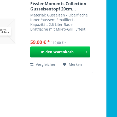
Fissler Moments Collection
Gusseisentopf 20cm...
Material: Gusseisen - Oberfläche
innen/aussen: Emailliert -
Kapazität: 2,6 Liter Raue
Bratfläche mit Mikro-Grill Effekt
Hervorragende Wärmeverteilung
und -speicherung für
59,00 € *
119,00 € *
energiesparendes Kochen
Hergestellt ohne PFAS/PTFE, mit...
In den
Warenkorb
Vergleichen
Merken