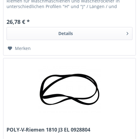
Riemen für Waschmaschienen und Wäschetrockner in
unterschiedlichen Profilen "H" und "J" / Längen / und
Ausführungen elastisch...
26,78 € *
Details
Merken
POLY-V-Riemen 1810 J3 EL 0928804