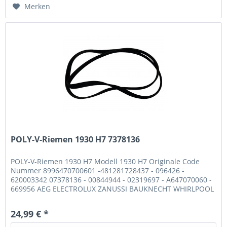
Merken
POLY-V-Riemen 1930 H7 7378136
POLY-V-Riemen 1930 H7 Modell 1930 H7 Originale Code
Nummer 8996470700601 -481281728437 - 096426 -
620003342 07378136 - 00844944 - 02319697 - A647070060 -
669956 AEG ELECTROLUX ZANUSSI BAUKNECHT WHIRLPOOL
BOSCH BALAY SIEMENS EBD PRIVILEG...
24,99 € *