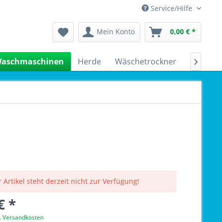
Service/Hilfe
Mein Konto
0,00 € *
aschmaschinen
Herde
Wäschetrockner
Kühlsch

 Artikel steht derzeit nicht zur Verfügung!
€ *
l. Versandkosten