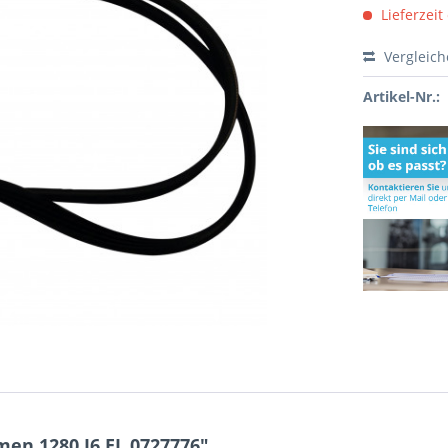
Lieferzeit
Vergleic
Artikel-Nr.:
en 1280 J6 EL 0727776"