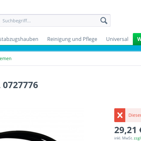
stabzugshauben
Reinigung und Pflege
Universal
W
Riemen
L 0727776
Dieser
29,21 
inkl. MwSt.
zzg