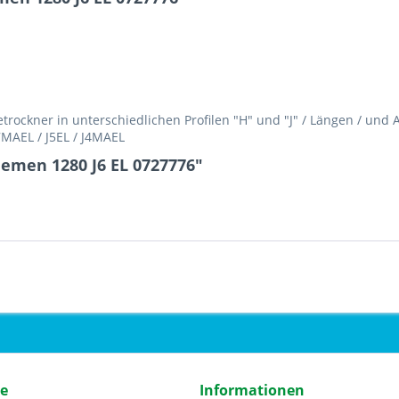
ockner in unterschiedlichen Profilen "H" und "J" / Längen / und
H7MAEL / J5EL / J4MAEL
emen 1280 J6 EL 0727776"
ce
Informationen