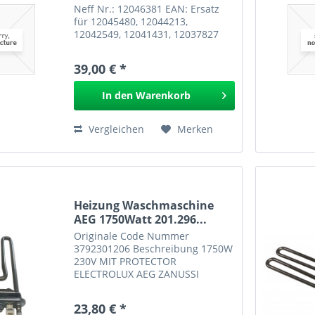
Neff Nr.: 12046381 EAN: Ersatz
für 12045480, 12044213,
12042549, 12041431, 12037827
GPSR
39,00 € *
In den
Warenkorb
Vergleichen
Merken
Heizung Waschmaschine
AEG 1750Watt 201.296...
Originale Code Nummer
3792301206 Beschreibung 1750W
230V MIT PROTECTOR
ELECTROLUX AEG ZANUSSI
ZANKER ROSENLEW ELEKTRO
HELIOS ZOPPAS REX ELECTROLUX
23,80 € *
ZANUSSI-ELECTROLUX JOHN