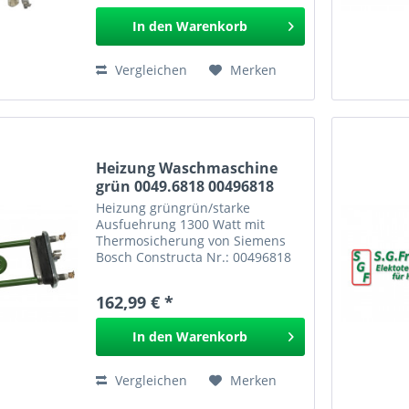
LEWIS von AEG Electrolux Nr.:
In den
Warenkorb
EAN:...
Vergleichen
Merken
Heizung Waschmaschine
grün 0049.6818 00496818
Heizung grüngrün/starke
Ausfuehrung 1300 Watt mit
Thermosicherung von Siemens
Bosch Constructa Nr.: 00496818
EAN: Heizung grün 0049.6818
GPSR
162,99 € *
In den
Warenkorb
Vergleichen
Merken