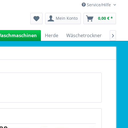
Service/Hilfe
Mein Konto
0,00 € *
aschmaschinen
Herde
Wäschetrockner
Kühlsch
