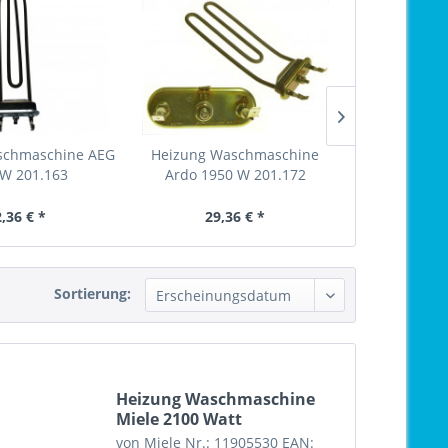
schmaschine AEG
Heizung Waschmaschine
Heizung W
 W 201.163
Ardo 1950 W 201.172
Zanussi 19
,36 € *
29,36 € *
22,
Sortierung:
Heizung Waschmaschine
Miele 2100 Watt
von Miele Nr.: 11905530 EAN: