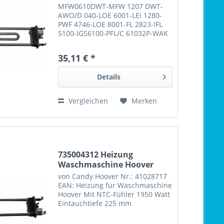
MFW0610DWT-MFW 1207 DWT-
AWO/D 040-LOE 6001-LEI 1280-
PWF 4746-LOE 8001-FL 2823-IFL
5100-IGS6100-PFL/C 61032P-WAK
840-HDW 7001-EXCELLENCE 3470-
PRESTIGE 3486-KOBLENZ 4590-
35,11 € *
WA STAR 75 EX-WA PLUS 624 TDI-
WA SENS XXL 814-SUPER ECO
Details
6413...
Vergleichen
Merken
735004312 Heizung
Waschmaschine Hoover
von Candy Hoover Nr.: 41028717
EAN: Heizung für Waschmaschine
Hoover Mit NTC-Fühler 1950 Watt
Eintauchtiefe 225 mm