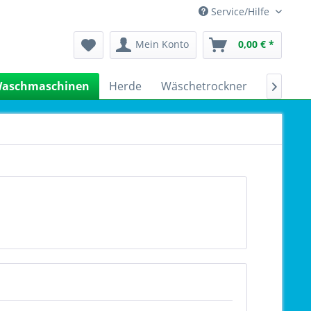
Service/Hilfe
Mein Konto
0,00 € *
aschmaschinen
Herde
Wäschetrockner
Kühlsch
