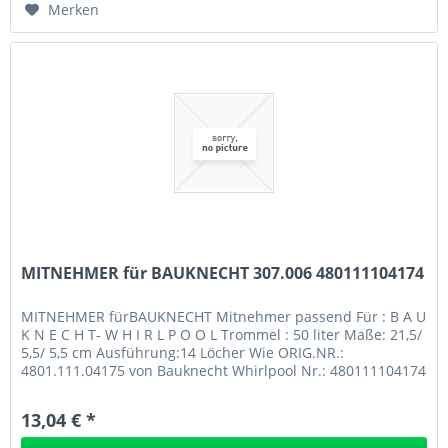
Merken
MITNEHMER für BAUKNECHT 307.006 480111104174
MITNEHMER fürBAUKNECHT Mitnehmer passend Für : B A U
K N E C H T- W H I R L P O O L Trommel : 50 liter Maße: 21,5/
5,5/ 5,5 cm Ausführung:14 Löcher Wie ORIG.NR.:
4801.111.04175 von Bauknecht Whirlpool Nr.: 480111104174
EAN: MITNEHMER für...
13,04 € *