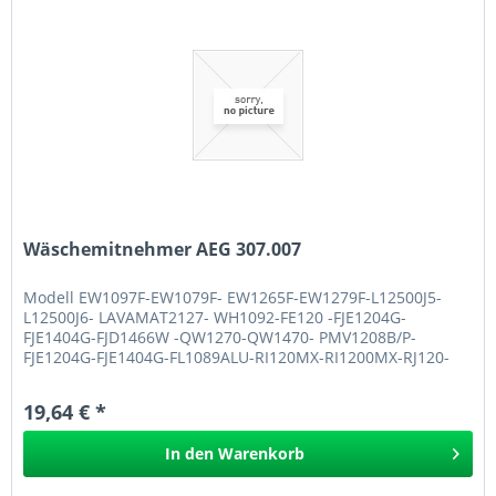
Wäschemitnehmer AEG 307.007
Modell EW1097F-EW1079F- EW1265F-EW1279F-L12500J5-
L12500J6- LAVAMAT2127- WH1092-FE120 -FJE1204G-
FJE1404G-FJD1466W -QW1270-QW1470- PMV1208B/P-
FJE1204G-FJE1404G-FL1089ALU-RI120MX-RI1200MX-RJ120-
PF7350-PF7550-628210_20111-AWN1280-AWN1480...
19,64 € *
In den
Warenkorb