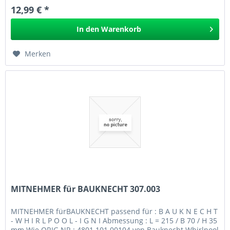
12,99 € *
In den
Warenkorb
Merken
MITNEHMER für BAUKNECHT 307.003
MITNEHMER fürBAUKNECHT passend für : B A U K N E C H T
- W H I R L P O O L - I G N I Abmessung : L = 215 / B 70 / H 35
mm Wie ORIG.NR.: 4801.101.00104 von Bauknecht Whirlpool