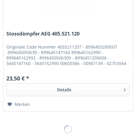
Stossdämpfer AEG 405.521.120
Originale Code Nummer 4055211207 - 8996453289507
-899645050630 - 899645147160 899645162990 -
899645162992 - 8996450506309 - 8996451209606 -
5645147160 - 5645162990 00650366 - 00907139 - 02753564 -
1794874 Beschreibung BOHRUNG: 10 mm von...
23,50 € *
Details
Merken