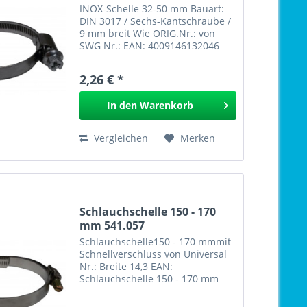
INOX-Schelle 32-50 mm Bauart:
DIN 3017 / Sechs-Kantschraube /
9 mm breit Wie ORIG.Nr.: von
SWG Nr.: EAN: 4009146132046
INOX-Schelle 32-50 mm 541.067
GPSR
2,26 € *
In den
Warenkorb
Vergleichen
Merken
Schlauchschelle 150 - 170
mm 541.057
Schlauchschelle150 - 170 mmmit
Schnellverschluss von Universal
Nr.: Breite 14,3 EAN:
Schlauchschelle 150 - 170 mm
541.057