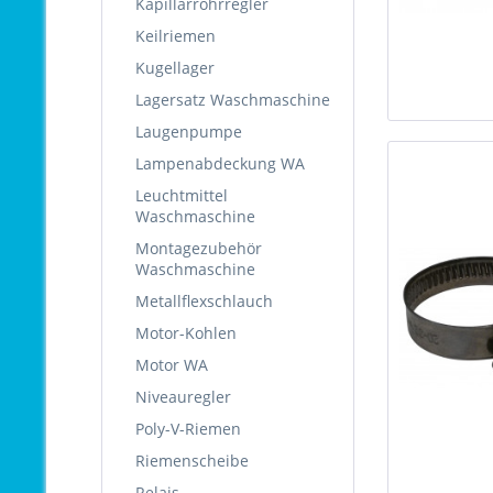
Kapillarrohrregler
Keilriemen
Kugellager
Lagersatz Waschmaschine
Laugenpumpe
Lampenabdeckung WA
Leuchtmittel
Waschmaschine
Montagezubehör
Waschmaschine
Metallflexschlauch
Motor-Kohlen
Motor WA
Niveauregler
Poly-V-Riemen
Riemenscheibe
Relais