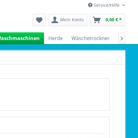
Service/Hilfe
Mein Konto
0,00 € *
aschmaschinen
Herde
Wäschetrockner
Kühlsch
