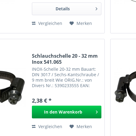
Details
Vergleichen
Merken
Schlauchschelle 20 - 32 mm
Inox 541.065
INOX-Schelle 20-32 mm Bauart:
DIN 3017 / Sechs-Kantschraube /
9 mm breit Wie ORIG.Nr.: von
Divers Nr.: 5390233555 EAN:
4009146327961 INOX-Schelle 20-
32 mm 541.065 GPSR
2,38 € *
In den
Warenkorb
Vergleichen
Merken