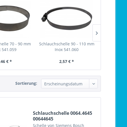
helle 70 - 90 mm
Schlauchschelle 90 - 110 mm
Schlauchsche
x 541.059
Inox 541.060
Inox 
,46 € *
2,57 € *
1,
Sortierung:
Schlauchschelle 0064.4645
00644645
Schelle von Siemens Bosch