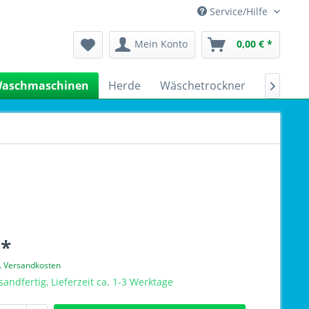
Service/Hilfe
Mein Konto
0,00 € *
aschmaschinen
Herde
Wäschetrockner
Kühlsch

 *
l. Versandkosten
sandfertig, Lieferzeit ca. 1-3 Werktage