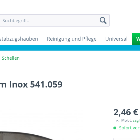
stabzugshauben
Reinigung und Pflege
Universal
W
 Schellen
mm Inox 541.059
2,46 €
inkl. MwSt.
zzg
Sofort ver