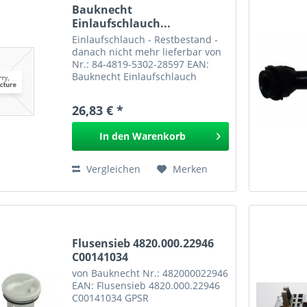
Bauknecht
Einlaufschlauch...
Einlaufschlauch - Restbestand -
danach nicht mehr lieferbar von
Nr.: 84-4819-5302-28597 EAN:
Bauknecht Einlaufschlauch
Waschmittelkasten-Bottich
4819.530.28597
26,83 € *
In den
Warenkorb
Vergleichen
Merken
Flusensieb 4820.000.22946
C00141034
von Bauknecht Nr.: 482000022946
EAN: Flusensieb 4820.000.22946
C00141034 GPSR