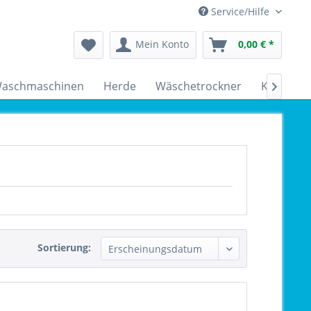
Service/Hilfe
Mein Konto
0,00 € *
aschmaschinen
Herde
Wäschetrockner
Kühlschr

Sortierung: