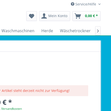
Service/Hilfe
Mein Konto
0,00 € *
Waschmaschinen
Herde
Wäschetrockner
Kühlsc

 Artikel steht derzeit nicht zur Verfügung!
 € *
l. Versandkosten