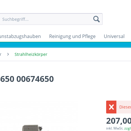
unstabzugshauben
Reinigung und Pflege
Universal
r
Strahlheizkörper
4650 00674650
Dieser
207,00
inkl. MwSt.
zzg