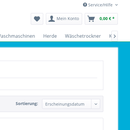
Service/Hilfe
Mein Konto
0,00 € *
aschmaschinen
Herde
Wäschetrockner
Kühlschr

Sortierung: