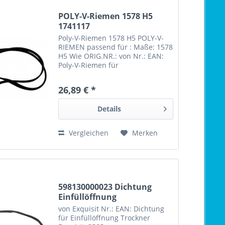
POLY-V-Riemen 1578 H5
1741117
Poly-V-Riemen 1578 H5 POLY-V-
RIEMEN passend für : Maße: 1578
H5 Wie ORIG.NR.: von Nr.: EAN:
Poly-V-Riemen für
Waschmaschienen und
Wäschetrockner in
26,89 € *
unterschiedlichen Profilen "H"
und "J" / Längen / und
Details
Ausführungen elastisch nicht...
Vergleichen
Merken
598130000023 Dichtung
Einfüllöffnung
von Exquisit Nr.: EAN: Dichtung
für Einfüllöffnung Trockner