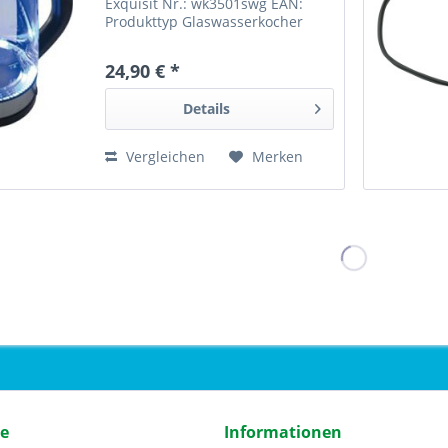
Exquisit Nr.: wk3501swg EAN:
Produkttyp Glaswasserkocher
Funktionen
Innenraumbeleuchtung
24,90 € *
Ausstattungsmerkmale
Kabelaufwicklung, verdecktes
Details
Heizelement, Deckelöffnung per...
Vergleichen
Merken
ce
Informationen