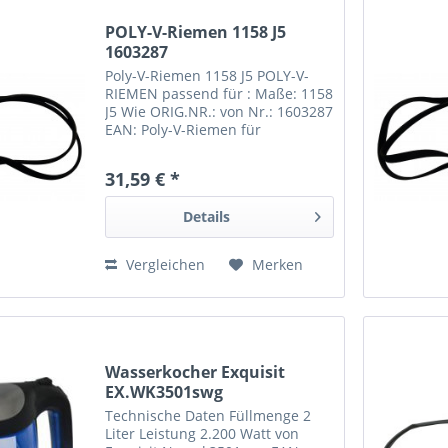
POLY-V-Riemen 1158 J5
1603287
Poly-V-Riemen 1158 J5 POLY-V-
RIEMEN passend für : Maße: 1158
J5 Wie ORIG.NR.: von Nr.: 1603287
EAN: Poly-V-Riemen für
Waschmaschienen und
Wäschetrockner in
31,59 € *
unterschiedlichen Profilen "H"
und "J" / Längen / und
Details
Ausführungen elastisch...
Vergleichen
Merken
Wasserkocher Exquisit
EX.WK3501swg
Technische Daten Füllmenge 2
Liter Leistung 2.200 Watt von