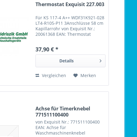
Thermostat Exquisit 227.003
Für KS 117-4 A++ WDF31K921-028
LT4-R105-P11 3Anschlüsse 58 cm
Kapillarrohr von Exquisit Nr.:
20061368 EAN: Thermostat
Exquisit 227.003
37,90 € *
Details
Vergleichen
Merken
Achse für Timerknebel
771511100400
von Exquisit Nr.: 771511100400
EAN: Achse für
Waschmaschinenknebel