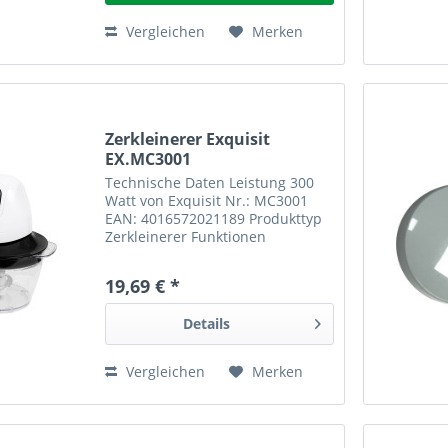
Vergleichen
Merken
Zerkleinerer Exquisit
EX.MC3001
Technische Daten Leistung 300
Watt von Exquisit Nr.: MC3001
EAN: 4016572021189 Produkttyp
Zerkleinerer Funktionen
Schneiden, Hacken, Pürieren,
Mahlen, Raspeln Eigenschaften
19,69 € *
BPA-frei Füllmenge 1 Liter
Anwendungen Dressing, Nüsse,
Details
Dip,...
Vergleichen
Merken