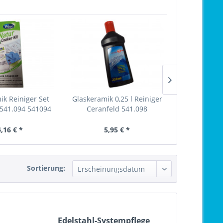
ik Reiniger Set
Glaskeramik 0,25 l Reiniger
Ersatz-Kling
 541.094 541094
Ceranfeld 541.098
Ceranfe
,16 € *
5,95 € *
5,
Sortierung:
Edelstahl-Systempflege