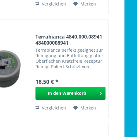
Vergleichen
Merken
Terrabianca 4840.000.08941
484000008941
Terrabianca perfekt geeignet zur
Reinigung und Entfettung glatter
Oberflächen Kratzfreie Rezeptur
Reinigt Poliert Schützt von
Bauknecht Whirlpool Nr.:
484000008562 EAN:
18,50 € *
8015250493702 Terrabianca
4840.000.08562 (484000008941
In den
Warenkorb
484000008562)...
Vergleichen
Merken