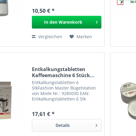
00311968 EAN: Entkalker flüssig
0031.1968 GPSR
10,50 € *
In den
Warenkorb
Vergleichen
Merken
Entkalkungstabletten
Kaffeemaschine 6 Stück...
Entkalkungstabletten 6
StkFashion Master Bügelstation
von Miele Nr.: 9285030 EAN:
Entkalkungstabletten 6 Stk
9285030
17,61 € *
Details