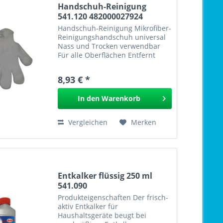
Handschuh-Reinigung
541.120 482000027924
Handschuh-Reinigung Mikrofiber-
Reinigungshandschuh universal
Nass und Trocken verwendbar
Für alle Oberflächen Entfernt
Staub und Schmutz Wie Orig.Nr.:
von Ariston Indesit Whirlpool Nr.:
8,93 € *
091334 EAN: Handschuh-
Reinigung 541.120
In den
Warenkorb
Vergleichen
Merken
Entkalker flüssig 250 ml
541.090
Produkteigenschaften Der frisch-
aktiv Entkalker für
Haushaltsgeräte beugt bei