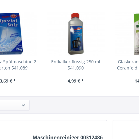
lz Spülmaschine 2
Entkalker flüssig 250 ml
Glaskeram
Karton 541.089
541.090
Ceranfeld
3,69 € *
4,99 € *
14
Maschinenreiniger 00312486