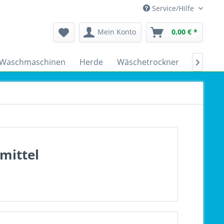
Service/Hilfe
Mein Konto
0,00 € *
Waschmaschinen
Herde
Wäschetrockner
Kühlsch

mittel