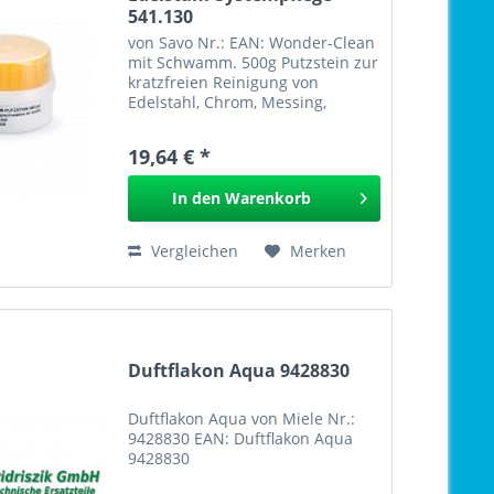
541.130
von Savo Nr.: EAN: Wonder-Clean
mit Schwamm. 500g Putzstein zur
kratzfreien Reinigung von
Edelstahl, Chrom, Messing,
Kupfer, Silber, Aluminium,
Emaille, Kunststoffe , Acryl,
19,64 € *
lackiertes Holz, Kunstleder etc.
GPSR
In den
Warenkorb
Vergleichen
Merken
Duftflakon Aqua 9428830
Duftflakon Aqua von Miele Nr.:
9428830 EAN: Duftflakon Aqua
9428830