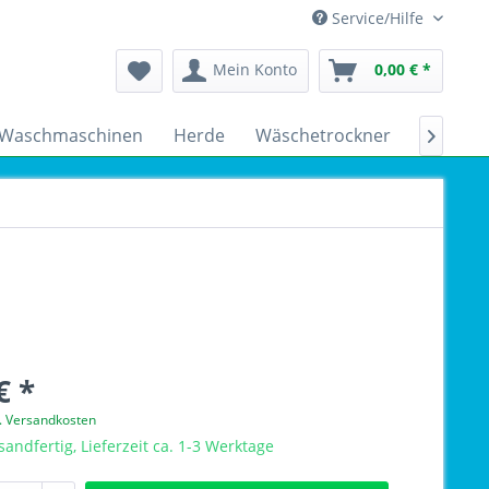
Service/Hilfe
Mein Konto
0,00 € *
Waschmaschinen
Herde
Wäschetrockner
Kühlsch

€ *
l. Versandkosten
sandfertig, Lieferzeit ca. 1-3 Werktage