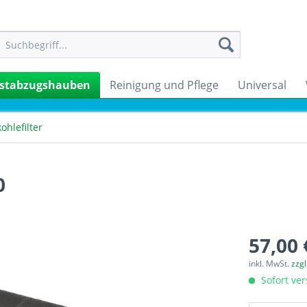
stabzugshauben
Reinigung und Pflege
Universal
kohlefilter
0
57,00 
inkl. MwSt.
zzg
Sofort ver