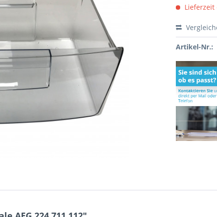
Lieferzeit
Vergleic
Artikel-Nr.:
le AEG 224.711.112"