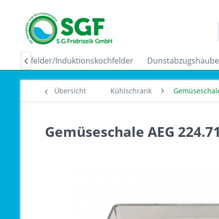
Ceranfelder/Induktionskochfelder
Dunstabzugshaub

Übersicht
Kühlschrank
Gemüseschal
Gemüseschale AEG 224.71