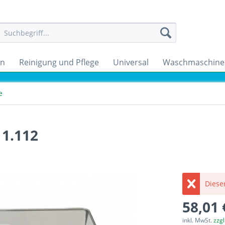
en
Reinigung und Pflege
Universal
Waschmaschine
e
1.112
Dieser
58,01 
inkl. MwSt.
zzg