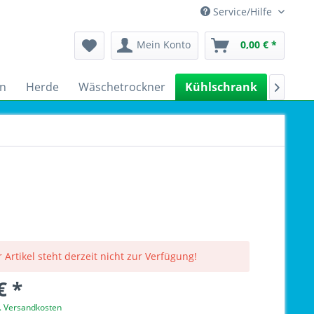
Service/Hilfe
Mein Konto
0,00 € *
n
Herde
Wäschetrockner
Kühlschrank
Spülm

 Artikel steht derzeit nicht zur Verfügung!
€ *
l. Versandkosten