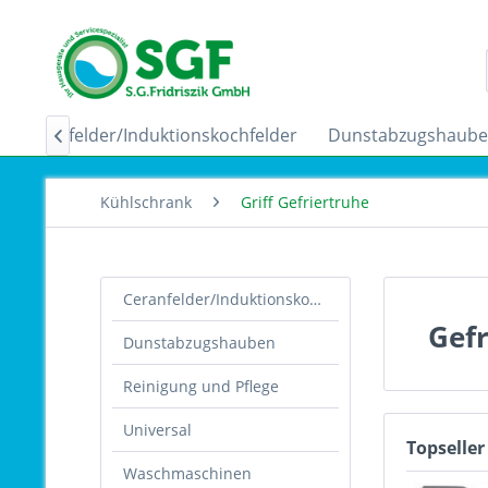
Ceranfelder/Induktionskochfelder
Dunstabzugshaub

Kühlschrank
Griff Gefriertruhe
Ceranfelder/Induktionskochfelder
Gefr
Dunstabzugshauben
Reinigung und Pflege
Universal
Topseller
Waschmaschinen