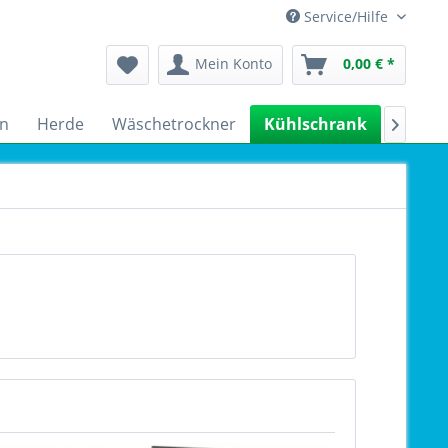
Service/Hilfe
Mein Konto
0,00 € *
n
Herde
Wäschetrockner
Kühlschrank
Spülm
