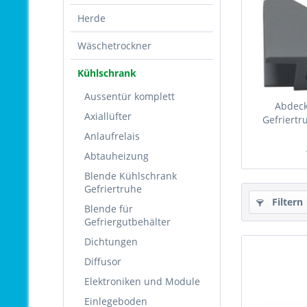
Herde
Wäschetrockner
Kühlschrank
Aussentür komplett
Abdeck
Axiallüfter
Gefriertr
Anlaufrelais
Abtauheizung
Blende Kühlschrank
Gefriertruhe
Filtern
Blende für
Gefriergutbehälter
Dichtungen
Diffusor
Elektroniken und Module
Einlegeboden