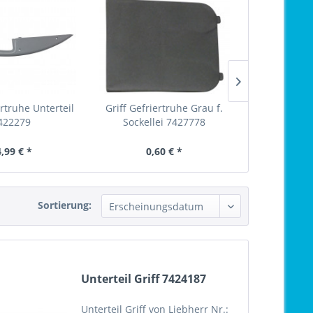
ertruhe Unterteil
Griff Gefriertruhe Grau f.
Unterteil 
422279
Sockellei 7427778
,99 € *
0,60 € *
65,
Sortierung:
Unterteil Griff 7424187
Unterteil Griff von Liebherr Nr.: