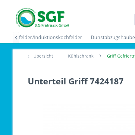
Ceranfelder/Induktionskochfelder
Dunstabzugshaub

Übersicht
Kühlschrank
Griff Gefriert
Unterteil Griff 7424187