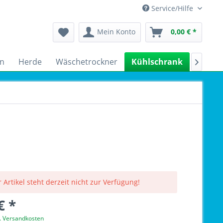
Service/Hilfe
Mein Konto
0,00 € *
n
Herde
Wäschetrockner
Kühlschrank
Spülm

 Artikel steht derzeit nicht zur Verfügung!
€ *
l. Versandkosten