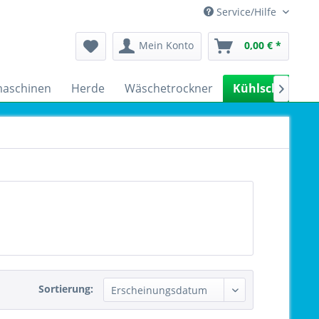
Service/Hilfe
Mein Konto
0,00 € *
aschinen
Herde
Wäschetrockner
Kühlschrank

Sortierung: