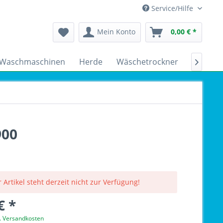
Service/Hilfe
Mein Konto
0,00 € *
Waschmaschinen
Herde
Wäschetrockner
Kühlsch

900
 Artikel steht derzeit nicht zur Verfügung!
€ *
l. Versandkosten