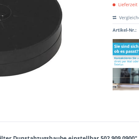
Lieferzeit
Vergleic
Artikel-Nr.:
lter Dunstabzugshaube einstellbar 502.909.0900"