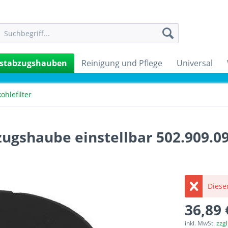
stabzugshauben
Reinigung und Pflege
Universal
kohlefilter
zugshaube einstellbar 502.909.0
Dieser
36,89 
inkl. MwSt.
zzg