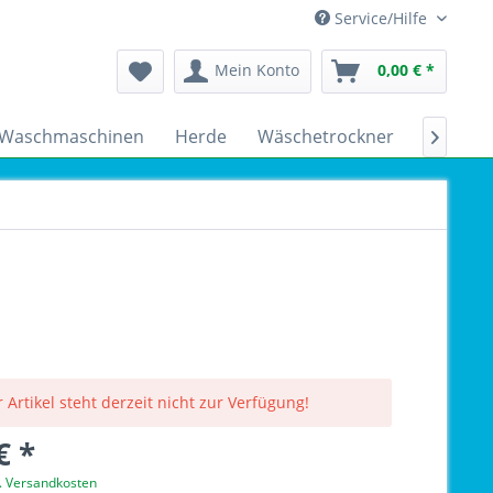
Service/Hilfe
Mein Konto
0,00 € *
Waschmaschinen
Herde
Wäschetrockner
Kühlsch

 Artikel steht derzeit nicht zur Verfügung!
€ *
l. Versandkosten